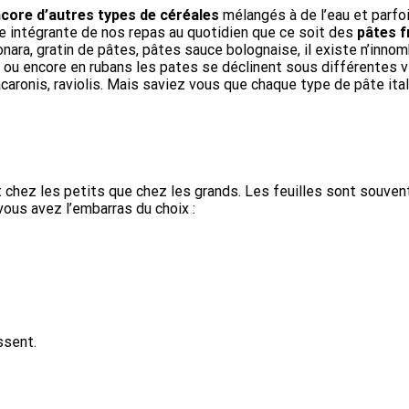
ncore d’autres types de céréales
mélangés à de l’eau et parfo
e intégrante de nos repas au quotidien que ce soit des
p
âtes f
onara, gratin de pâtes, pâtes sauce bolognaise, il existe n’inno
s ou encore en rubans les pates se déclinent sous différentes 
acaronis, raviolis. Mais saviez vous que chaque type de pâte it
t chez les petits que chez les grands. Les feuilles sont souve
ous avez l’embarras du choix :
ssent.