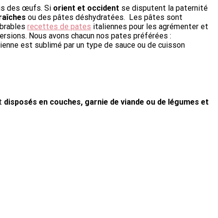
is des œufs. Si
orient et occident
se disputent la paternité
ra
îches
ou des pâtes déshydratées. Les pâtes sont
mbrables
recettes de pates
italiennes pour les agrémenter et
versions. Nous avons chacun nos pates préférées :
alienne est sublimé par un type de sauce ou de cuisson
nt
disposés en couches, garnie de viande ou de légumes et