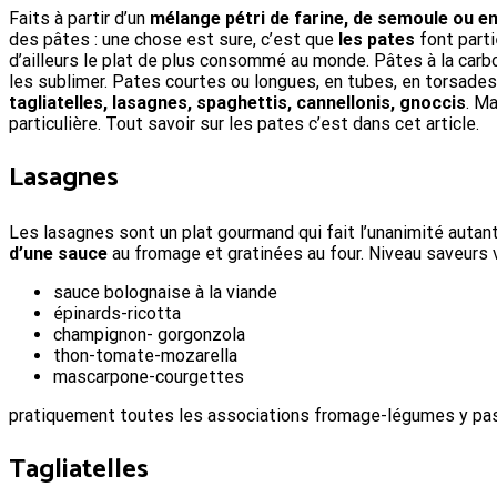
F
aits à partir d’un
mélange pétri de farine, de semoule ou e
des pâtes : une chose est sure, c’est que
les pates
font parti
d’ailleurs le plat de plus consommé au monde. Pâtes à la carb
les sublimer. Pates courtes ou longues, en tubes, en torsade
tagliatelles, lasagnes, spaghettis, cannellonis, gnoccis
. M
particulière. Tout savoir sur les pates c’est dans cet article.
Lasagnes
Les lasagnes sont un plat gourmand qui fait l’unanimité autan
d’une sauce
au fromage et gratinées au four. Niveau saveurs v
sauce bolognaise à la viande
épinards-ricotta
champignon- gorgonzola
thon-tomate-mozarella
mascarpone-courgettes
pratiquement toutes les associations fromage-légumes y pa
Tagliatelles